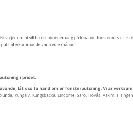
Ni väljer om ni vill ha ett abonnemang på löpande fönsterputs eller ri
terputs återkommande var tredje månad.
utsning i priset.
rävande, låt oss ta hand om er fönsterputsning. Vi är verksa
Frölunda, Kungälv, Kungsbacka, Lindome, Särö, Hovås, Askim, Hisinge